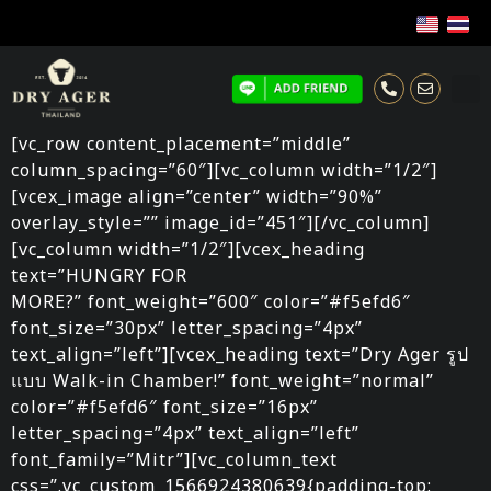
[vc_row content_placement=”middle”
column_spacing=”60″][vc_column width=”1/2″]
[vcex_image align=”center” width=”90%”
overlay_style=”” image_id=”451″][/vc_column]
[vc_column width=”1/2″][vcex_heading
text=”HUNGRY FOR
MORE?” font_weight=”600″ color=”#f5efd6″
font_size=”30px” letter_spacing=”4px”
text_align=”left”][vcex_heading text=”Dry Ager รูป
แบบ Walk-in Chamber!” font_weight=”normal”
color=”#f5efd6″ font_size=”16px”
letter_spacing=”4px” text_align=”left”
font_family=”Mitr”][vc_column_text
css=”.vc_custom_1566924380639{padding-top: