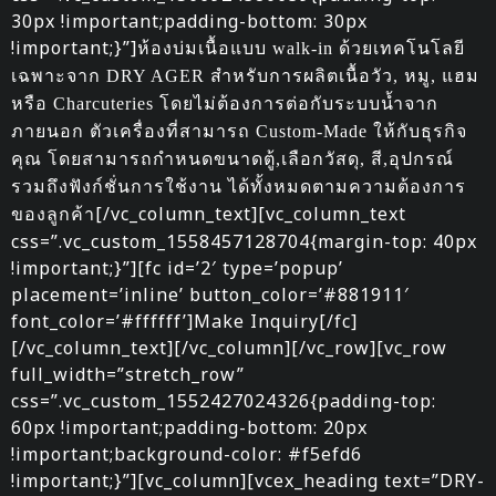
30px !important;padding-bottom: 30px
!important;}”]
ห้องบ่มเนื้อแบบ walk-in ด้วยเทคโนโลยี
เฉพาะจาก DRY AGER สำหรับการผลิตเนื้อวัว, หมู, แฮม
หรือ Charcuteries โดยไม่ต้องการต่อกับระบบน้ำจาก
ภายนอก ตัวเครื่องที่สามารถ Custom-Made ให้กับธุรกิจ
คุณ โดยสามารถกำหนดขนาดตู้,เลือกวัสดุ, สี,อุปกรณ์
รวมถึงฟังก์ชั่นการใช้งาน ได้ทั้งหมดตามความต้องการ
[/vc_column_text][vc_column_text
ของลูกค้า
css=”.vc_custom_1558457128704{margin-top: 40px
!important;}”][fc id=’2′ type=’popup’
placement=’inline’ button_color=’#881911′
font_color=’#ffffff’]Make Inquiry[/fc]
[/vc_column_text][/vc_column][/vc_row][vc_row
full_width=”stretch_row”
css=”.vc_custom_1552427024326{padding-top:
60px !important;padding-bottom: 20px
!important;background-color: #f5efd6
!important;}”][vc_column][vcex_heading text=”DRY-